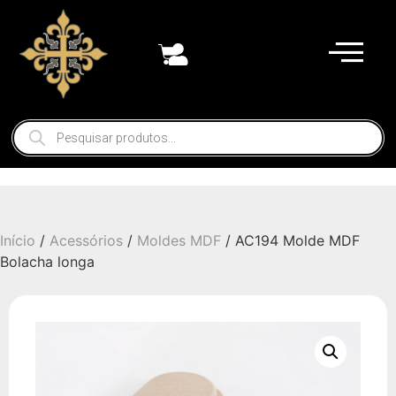
Início
/
Acessórios
/
Moldes MDF
/ AC194 Molde MDF
Bolacha longa