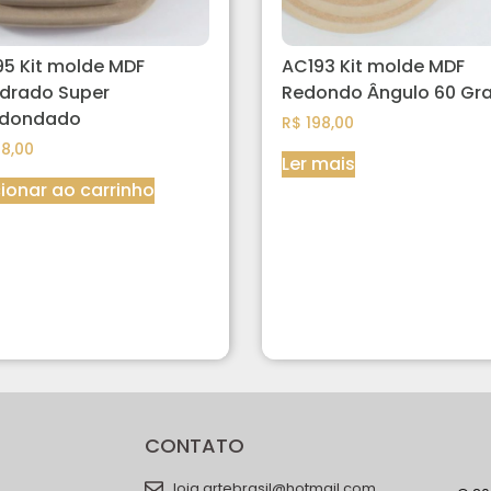
5 Kit molde MDF
AC193 Kit molde MDF
drado Super
Redondo Ângulo 60 Gr
edondado
R$
198,00
8,00
Ler mais
ionar ao carrinho
CONTATO
loja.artebrasil@hotmail.com