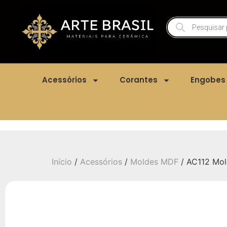
Acessórios
Corantes
Engobes
Início
/
Acessórios
/
Moldes MDF
/ AC112 Mo