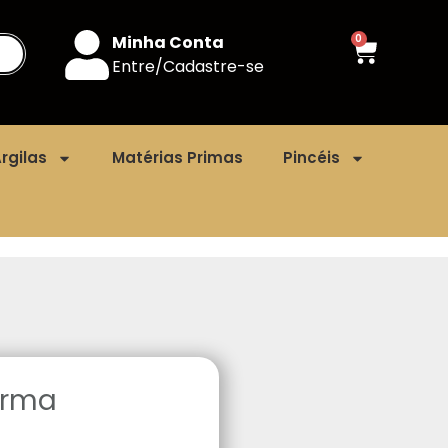
Minha Conta
0
Entre/Cadastre-se
rgilas
Matérias Primas
Pincéis
ôrma