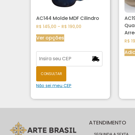
AC144 Molde MDF Cilindro
AC19
Qua
R$
145,00
–
R$
190,00
Arr
Ver opções
R$
19
Adic
CONSULTAR
Não sei meu CEP
ATENDIMENTO
SEGUNDA A SEXTA