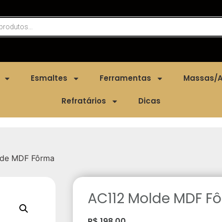
Esmaltes
Ferramentas
Massas/A
Refratários
Dicas
lde MDF Fôrma
AC112 Molde MDF F
R$
198,00