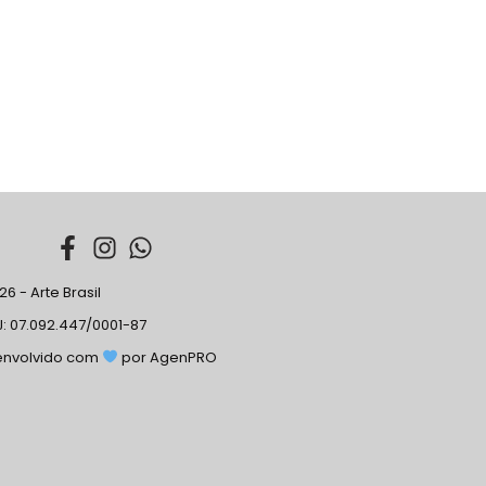
6 - Arte Brasil
: 07.092.447/0001-87
envolvido com
por AgenPRO