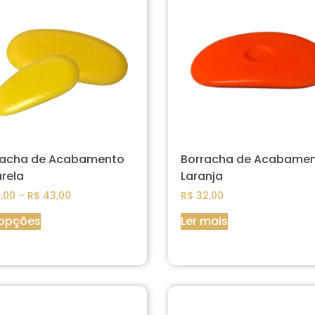
racha de Acabamento
Borracha de Acabame
rela
Laranja
,00
–
R$
43,00
R$
32,00
 opções
Ler mais