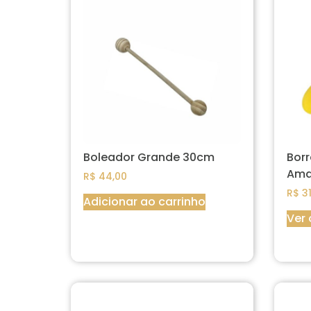
Boleador Grande 30cm
Bor
Ama
R$
44,00
R$
31
Adicionar ao carrinho
Ver