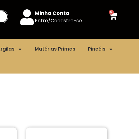
Minha Conta
0
Entre/Cadastre-se
rgilas
Matérias Primas
Pincéis