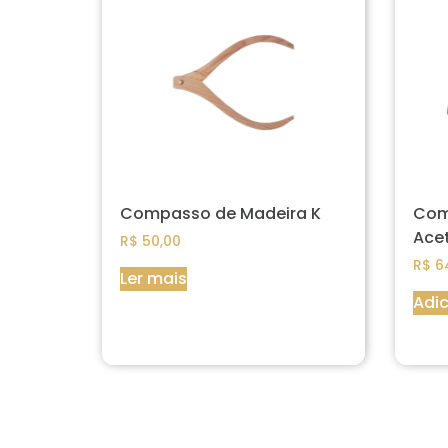
Compasso de Madeira K
Com
Ace
R$
50,00
R$
6
Ler mais
Adic