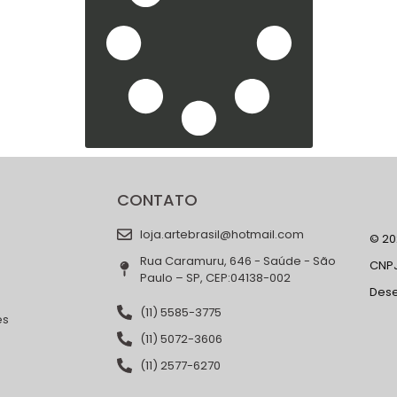
CONTATO
loja.artebrasil@hotmail.com
© 202
Rua Caramuru, 646 - Saúde - São
CNPJ
Paulo – SP, CEP:04138-002
Des
(11) 5585-3775
es
(11) 5072-3606
(11) 2577-6270