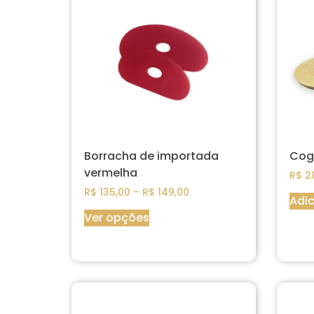
Borracha de importada
Cog
vermelha
R$
28
R$
135,00
–
R$
149,00
Adic
Ver opções