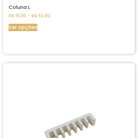
Coluna L
R$
15,00
–
R$
52,00
Ver opções