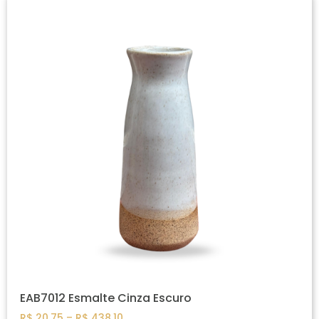
EAB7012 Esmalte Cinza Escuro
R$
20,75
–
R$
438,10