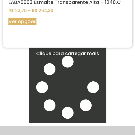
EABA0003 Esmalte Transparente Alta – 1240.C
R$
23,75
–
R$
264,30
Ver opções
Clique para carregar mais