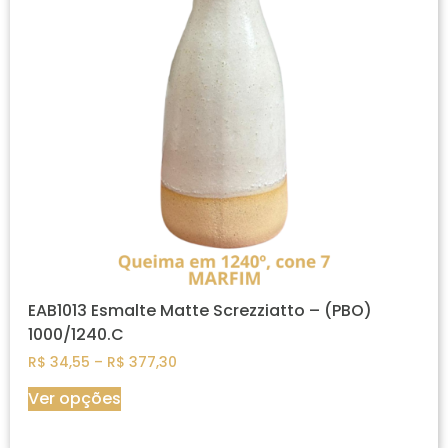
EAB1013 Esmalte Matte Screzziatto – (PBO)
1000/1240.C
R$
34,55
–
R$
377,30
Ver opções