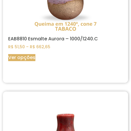
EAB8810 Esmalte Aurora – 1000/1240.C
R$
51,50
–
R$
662,65
Ver opções