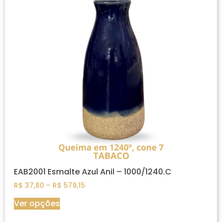
EAB2001 Esmalte Azul Anil – 1000/1240.C
R$
37,80
–
R$
579,15
Ver opções