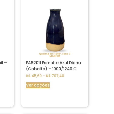
il –
EAB2011 Esmalte Azul Diana
(Cobalto) – 1000/1240.C
R$
45,60
–
R$
707,40
Ver opções