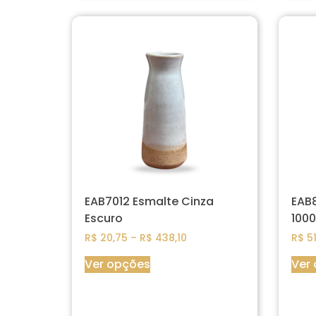
EAB7012 Esmalte Cinza
EAB8
Escuro
1000
R$
20,75
–
R$
438,10
R$
51
Ver opções
Ver