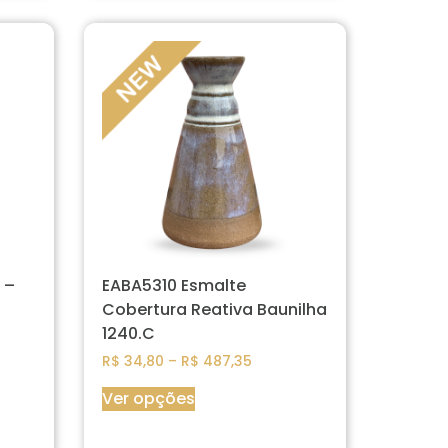
 –
EABA5310 Esmalte
Cobertura Reativa Baunilha
1240.C
R$
34,80
–
R$
487,35
Ver opções