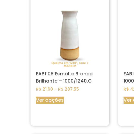
EAB1106 Esmalte Branco
EAB1
Brilhante – 1000/1240.C
1000
R$
21,60
–
R$
287,55
R$
4
Ver opções
Ver