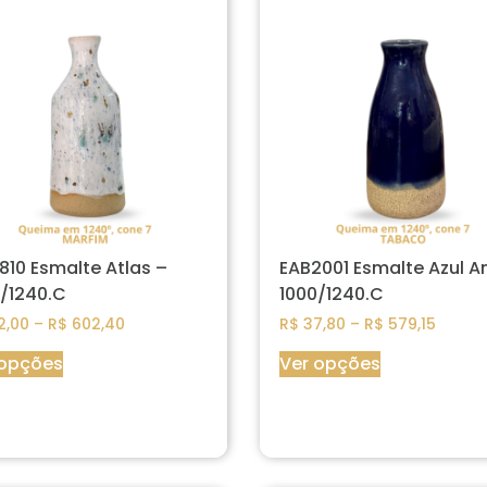
810 Esmalte Atlas –
EAB2001 Esmalte Azul An
/1240.C
1000/1240.C
2,00
–
R$
602,40
R$
37,80
–
R$
579,15
 opções
Ver opções