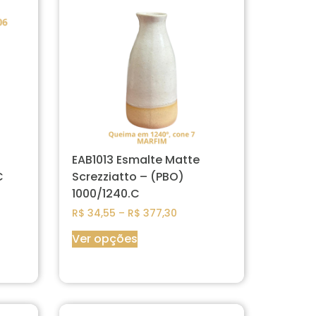
EAB1013 Esmalte Matte
C
Screzziatto – (PBO)
1000/1240.C
R$
34,55
–
R$
377,30
Ver opções