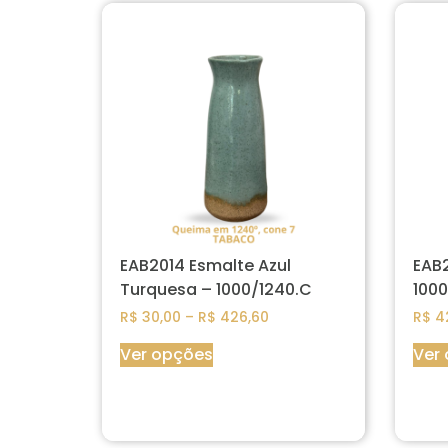
EAB2014 Esmalte Azul
EAB2
Turquesa – 1000/1240.C
1000
R$
30,00
–
R$
426,60
R$
4
Ver opções
Ver