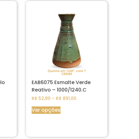
lo
EAB6075 Esmalte Verde
Reativo – 1000/1240.C
R$
52,80
–
R$
891,00
Ver opções