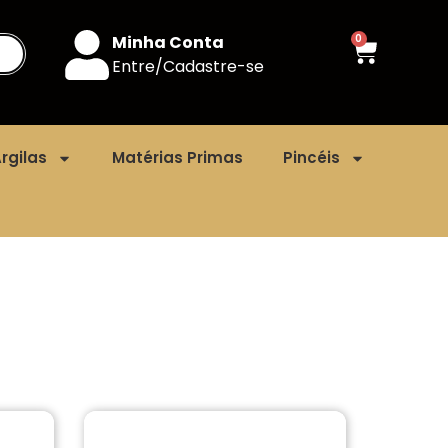
Minha Conta
0
Entre/Cadastre-se
rgilas
Matérias Primas
Pincéis