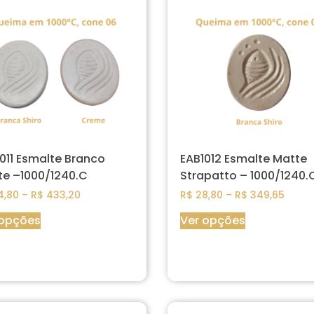
011 Esmalte Branco
EAB1012 Esmalte Matte
te –1000/1240.C
Strapatto – 1000/1240.
4,80
–
R$
433,20
R$
28,80
–
R$
349,65
 opções
Ver opções