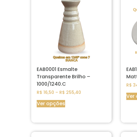
EAB0001 Esmalte
EAB1
Transparente Brilho –
Mat
1000/1240.C
R$
3
R$
16,50
–
R$
255,40
Ver
Ver opções