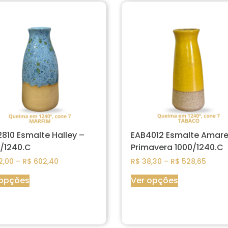
810 Esmalte Halley –
EAB4012 Esmalte Amare
/1240.C
Primavera 1000/1240.C
2,00
–
R$
602,40
R$
38,30
–
R$
528,65
 opções
Ver opções