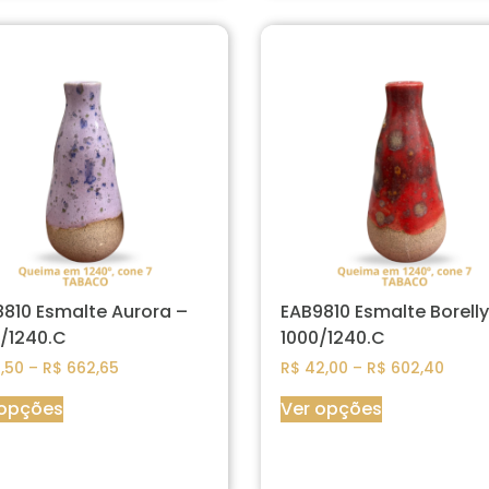
810 Esmalte Aurora –
EAB9810 Esmalte Borelly
/1240.C
1000/1240.C
,50
–
R$
662,65
R$
42,00
–
R$
602,40
 opções
Ver opções