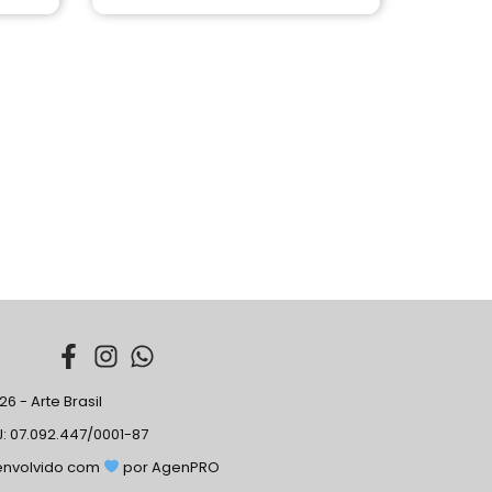
6 - Arte Brasil
: 07.092.447/0001-87
envolvido com
por AgenPRO