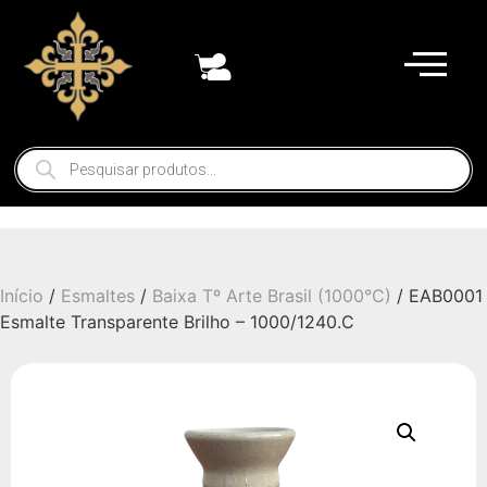
Início
/
Esmaltes
/
Baixa Tº Arte Brasil (1000°C)
/ EAB0001
Esmalte Transparente Brilho – 1000/1240.C