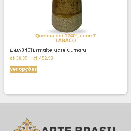
EABA3401 Esmalte Mate Cumaru
R$
30,35
–
R$
452,90
Ver opções