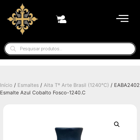
Início
/
Esmaltes
/
Alta Tº Arte Brasil (1240°C)
/ EABA2402
Esmalte Azul Cobalto Fosco-1240.C