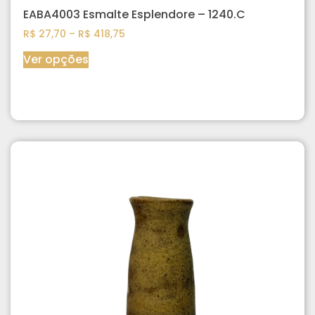
EABA4003 Esmalte Esplendore – 1240.C
R$
27,70
–
R$
418,75
Ver opções