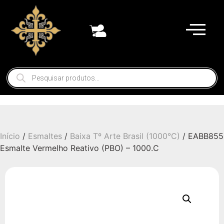
Início
/
Esmaltes
/
Baixa Tº Arte Brasil (1000°C)
/ EABB855
Esmalte Vermelho Reativo (PBO) – 1000.C