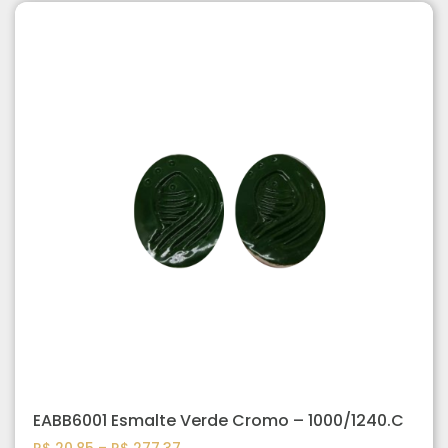
EABB6001 Esmalte Verde Cromo – 1000/1240.C
R$
20,85
–
R$
277,37