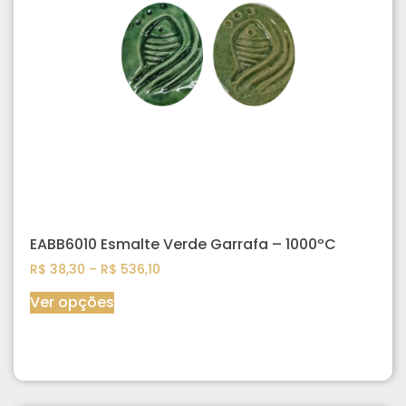
EABB6010 Esmalte Verde Garrafa – 1000ºC
R$
38,30
–
R$
536,10
Ver opções