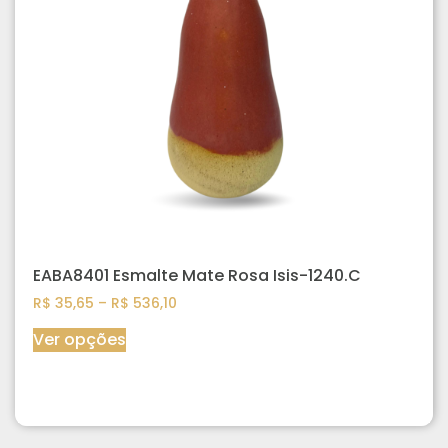
EABA8401 Esmalte Mate Rosa Isis-1240.C
R$
35,65
–
R$
536,10
Ver opções