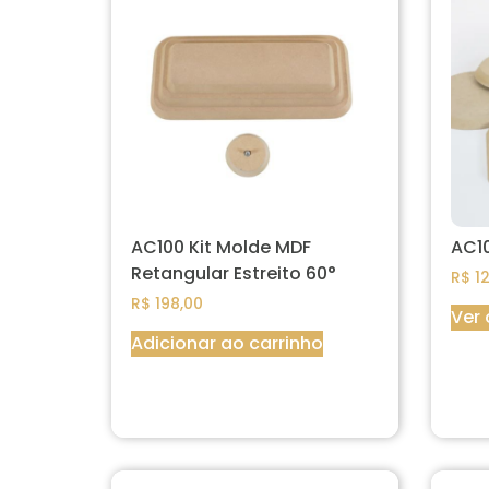
AC100 Kit Molde MDF
AC10
Retangular Estreito 60°
R$
12
R$
198,00
Ver
Adicionar ao carrinho