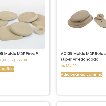
8 Molde MDF Pires P
AC109 Molde MDF Bola
super Arredondado
8,00
–
R$
155,00
R$
184,00
 opções
Adicionar ao carrinho