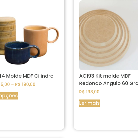
4 Molde MDF Cilindro
AC193 Kit molde MDF
Redondo Ângulo 60 Gr
5,00
–
R$
190,00
R$
198,00
 opções
Ler mais