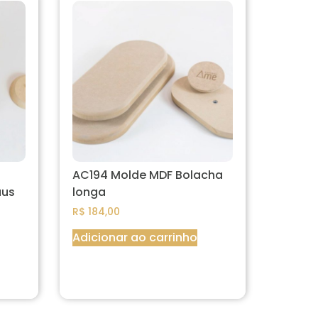
AC194 Molde MDF Bolacha
aus
longa
R$
184,00
Adicionar ao carrinho