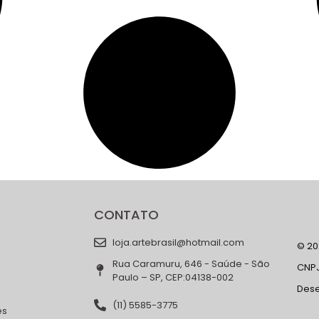
CONTATO
loja.artebrasil@hotmail.com
© 202
Rua Caramuru, 646 - Saúde - São
CNPJ
Paulo – SP, CEP:04138-002
Des
(11) 5585-3775
es