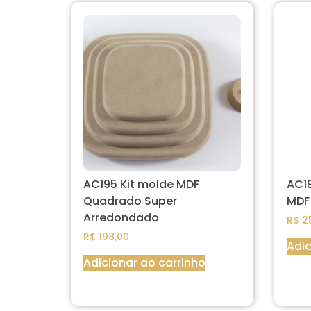
AC195 Kit molde MDF
AC19
Quadrado Super
MDF
Arredondado
R$
25
R$
198,00
Adic
Adicionar ao carrinho