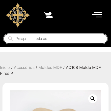
Início
/
Acessórios
/
Moldes MDF
/ AC108 Molde MDF
Pires P