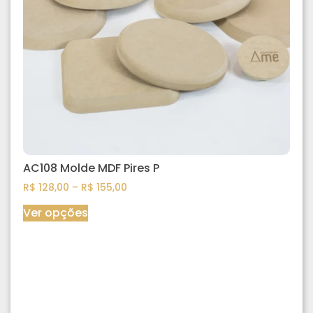
AC108 Molde MDF Pires P
R$
128,00
–
R$
155,00
Ver opções