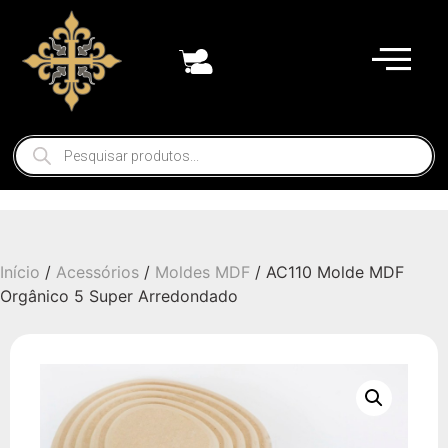
Início
/
Acessórios
/
Moldes MDF
/ AC110 Molde MDF
Orgânico 5 Super Arredondado