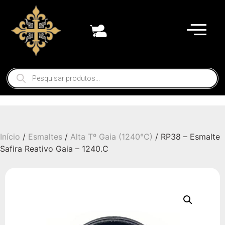
Início
/
Esmaltes
/
Alta Tº Gaia (1240°C)
/ RP38 – Esmalte
Safira Reativo Gaia – 1240.C