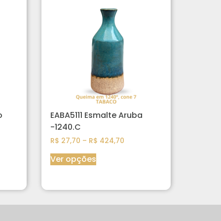
o
EABA5111 Esmalte Aruba
-1240.C
R$
27,70
–
R$
424,70
Ver opções