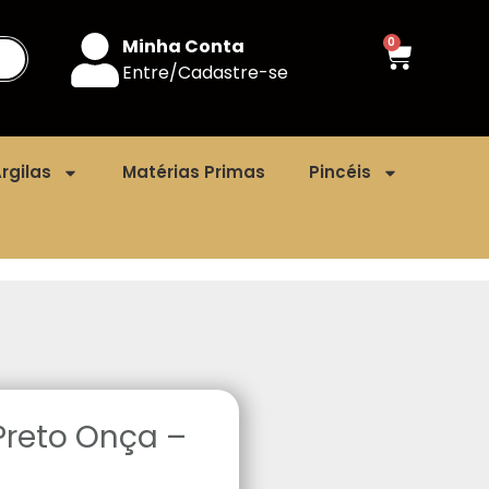
Minha Conta
0
Entre/Cadastre-se
rgilas
Matérias Primas
Pincéis
Preto Onça –