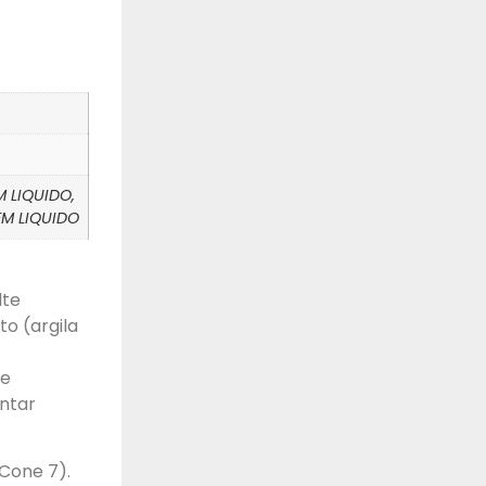
M LIQUIDO,
EM LIQUIDO
lte
o (argila
de
ntar
Cone 7).