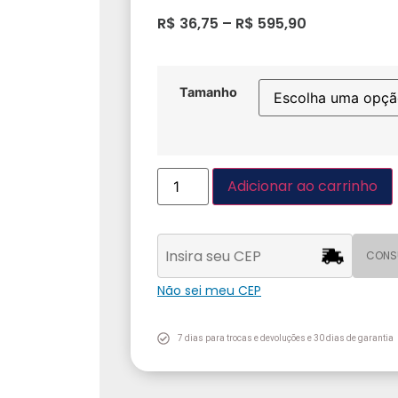
R$
36,75
–
R$
595,90
Tamanho
Adicionar ao carrinho
CONS
Não sei meu CEP
7 dias para trocas e devoluções e 30 dias de garantia