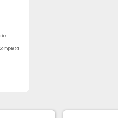
ade
 completa