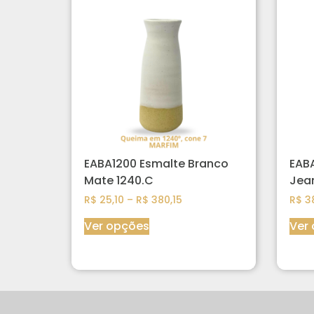
EABA1200 Esmalte Branco
EABA
Mate 1240.C
Jean
R$
25,10
–
R$
380,15
R$
38
Ver opções
Ver