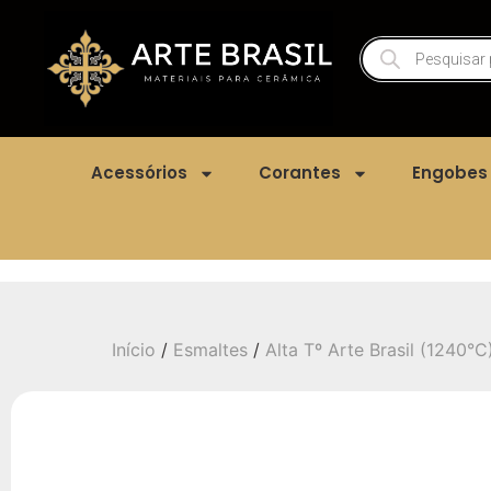
Acessórios
Corantes
Engobes
Início
/
Esmaltes
/
Alta Tº Arte Brasil (1240°C