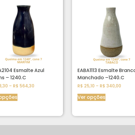
2104 Esmalte Azul
EABA1113 Esmalte Branc
s – 1240.C
Manchado –1240.C
,30
–
R$
564,30
R$
25,10
–
R$
340,00
 opções
Ver opções