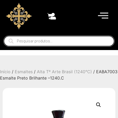
Início
/
Esmaltes
/
Alta Tº Arte Brasil (1240°C)
/ EABA7003
Esmalte Preto Brilhante –1240.C