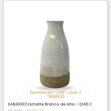
EABA1003 Esmalte Branco de Alta – 1240.C
R$
19,80
–
R$
320,75