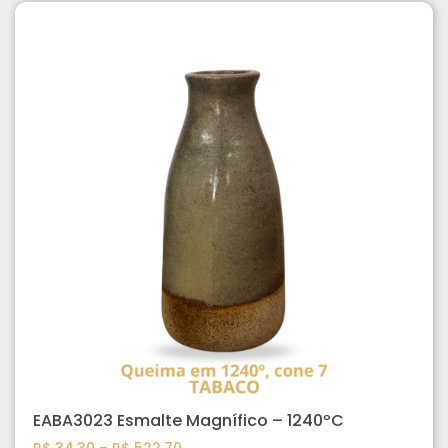
EABA3023 Esmalte Magnífico – 1240ºC
R$
34,30
–
R$
522,70