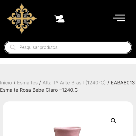
Início
/
Esmaltes
/
Alta Tº Arte Brasil (1240°C)
/ EABA8013
Esmalte Rosa Bebe Claro –1240.C