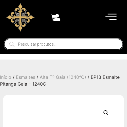
Início
/
Esmaltes
/
Alta Tº Gaia (1240°C)
/ BP13 Esmalte
Pitanga Gaia – 1240C