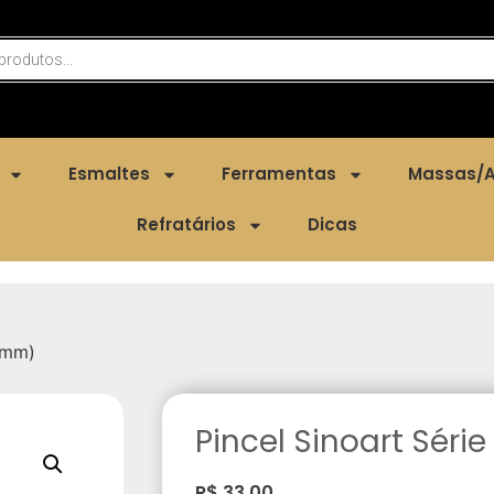
Esmaltes
Ferramentas
Massas/A
Refratários
Dicas
19mm)
Pincel Sinoart Séri
R$
33,00