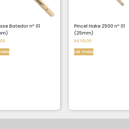
se Batedor nº 01
Pincel Hake 2500 nº 01
mm)
(25mm)
00
R$
59,00
mais
Ler mais