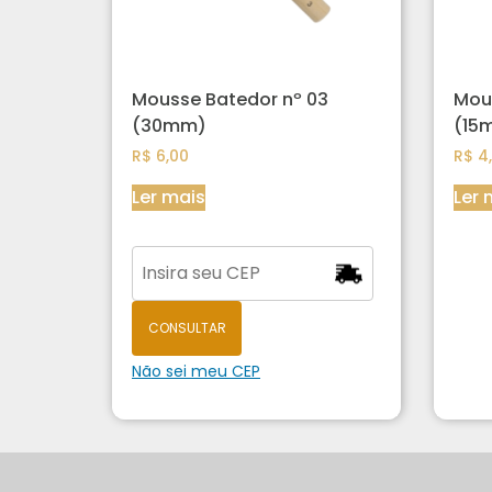
Mousse Batedor nº 03
Mous
(30mm)
(15
R$
6,00
R$
4,
Ler mais
Ler 
CONSULTAR
Não sei meu CEP