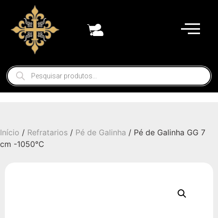
Início
/
Refratarios
/
Pé de Galinha
/ Pé de Galinha GG 7
cm -1050°C