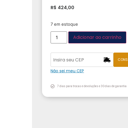
R$
424,00
7 em estoque
Adicionar ao carrinho
CONS
Não sei meu CEP
7 dias para trocas e devoluções e 30 dias de garantia