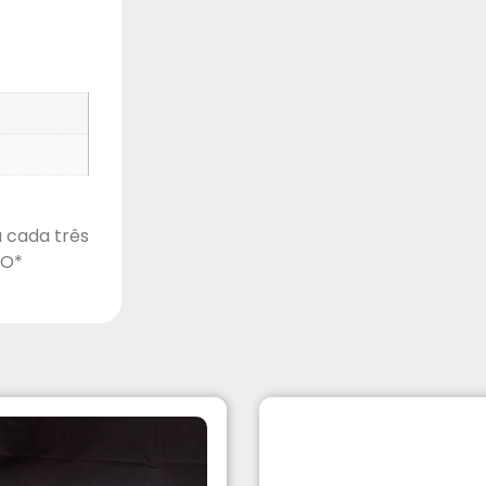
 cada três
IO*