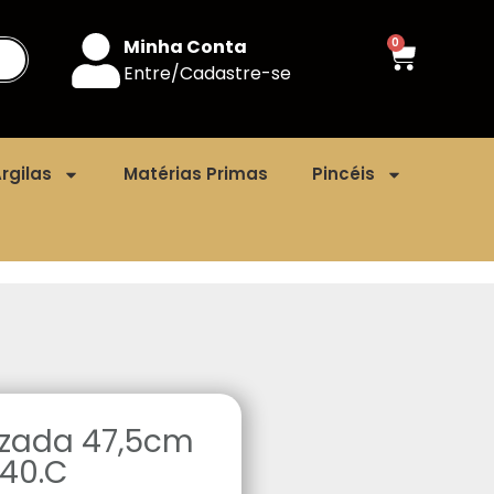
Minha Conta
0
Entre/Cadastre-se
rgilas
Matérias Primas
Pincéis
azada 47,5cm
240.C