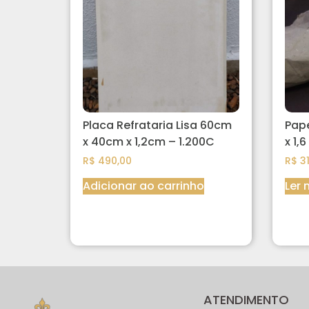
Placa Refrataria Lisa 60cm
Pape
x 40cm x 1,2cm – 1.200C
x 1,
R$
490,00
R$
31
Adicionar ao carrinho
Ler 
ATENDIMENTO