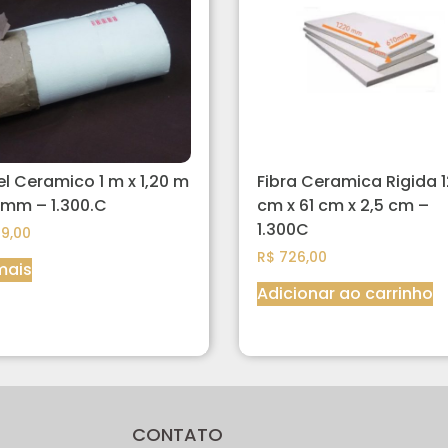
l Ceramico 1 m x 1,20 m
Fibra Ceramica Rigida 
6 mm – 1.300.C
cm x 61 cm x 2,5 cm –
1.300C
9,00
R$
726,00
mais
Adicionar ao carrinho
CONTATO