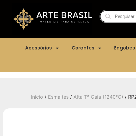
Acessórios
Corantes
Engobes
Início
/
Esmaltes
/
Alta Tº Gaia (1240°C)
/ RP2