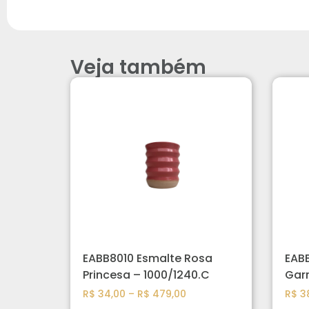
Veja também
EABB8010 Esmalte Rosa
EABB
Princesa – 1000/1240.C
Garr
R$
34,00
–
R$
479,00
R$
38