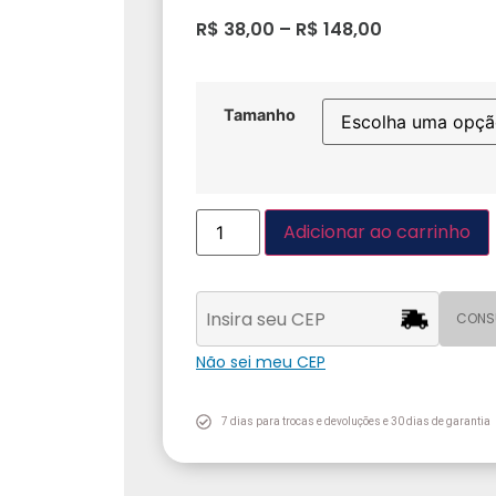
R$
38,00
–
R$
148,00
Tamanho
Adicionar ao carrinho
CONS
Não sei meu CEP
7 dias para trocas e devoluções e 30 dias de garantia