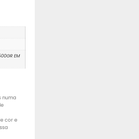
 500GR EM
s numa
de
e cor e
ssa