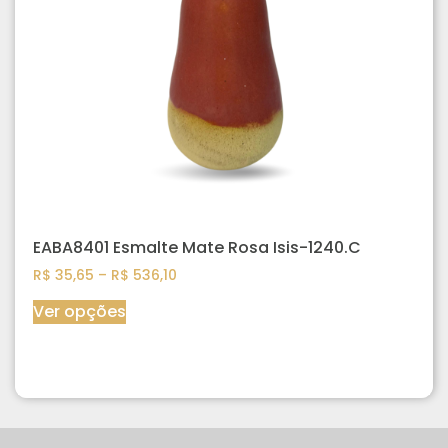
EABA8401 Esmalte Mate Rosa Isis-1240.C
R$
35,65
–
R$
536,10
Ver opções