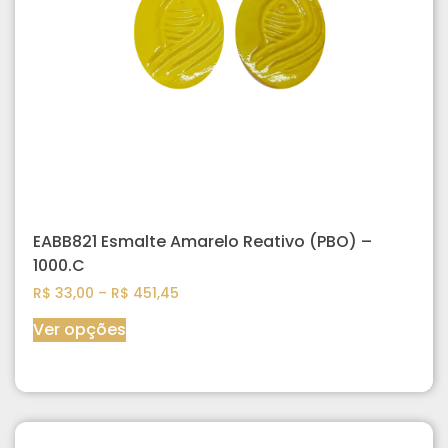
EABB821 Esmalte Amarelo Reativo (PBO) –
1000.C
R$
33,00
–
R$
451,45
Ver opções