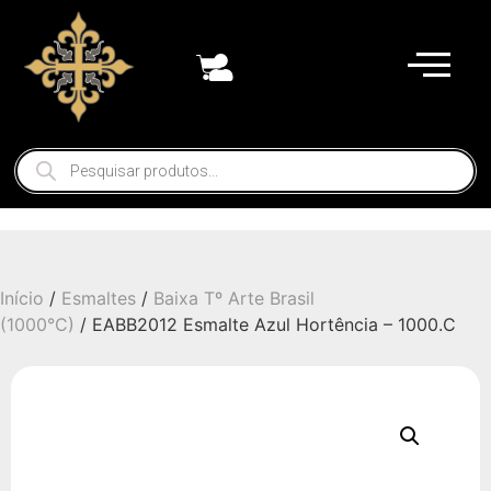
Início
/
Esmaltes
/
Baixa Tº Arte Brasil
(1000°C)
/ EABB2012 Esmalte Azul Hortência – 1000.C