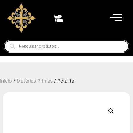
Início
/
Matérias Primas
/ Petalita