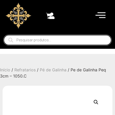
Início
/
Refratarios
/
Pé de Galinha
/ Pe de Galinha Peq
3cm – 1050.C