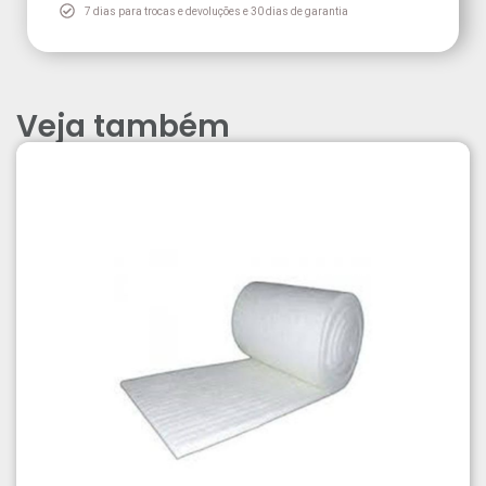
7 dias para trocas e devoluções e 30 dias de garantia
Veja também