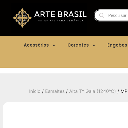
Acessórios
Corantes
Engobes
Início
/
Esmaltes
/
Alta Tº Gaia (1240°C)
/ MP1