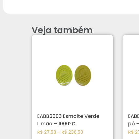
Veja também
EABB6003 Esmalte Verde
EABB
Limão – 1000ºC
pó –
R$
27,50
–
R$
236,50
R$
27