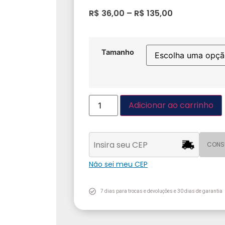
R$
36,00
–
R$
135,00
Tamanho
Adicionar ao carrinho
CONS
Não sei meu CEP
7 dias para trocas e devoluções e 30 dias de garantia