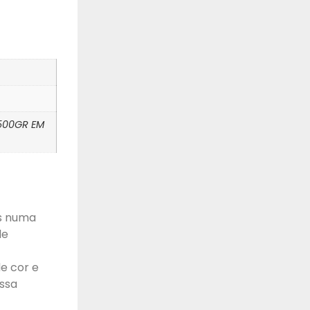
 500GR EM
s numa
de
e cor e
ssa