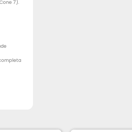
Cone 7).
ade
 completa