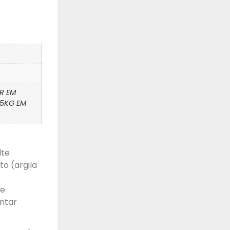
R EM
 5KG EM
lte
o (argila
de
ntar