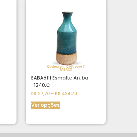
EABA5111 Esmalte Aruba
-1240.C
R$
27,70
–
R$
424,70
Ver opções