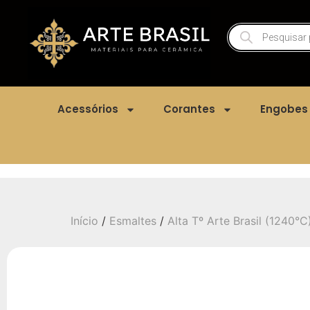
Acessórios
Corantes
Engobes
Início
/
Esmaltes
/
Alta Tº Arte Brasil (1240°C