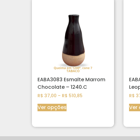
EABA3083 Esmalte Marrom
EAB
Chocolate – 1240.C
Leop
R$
37,00
–
R$
510,85
R$
37
Ver opções
Ver