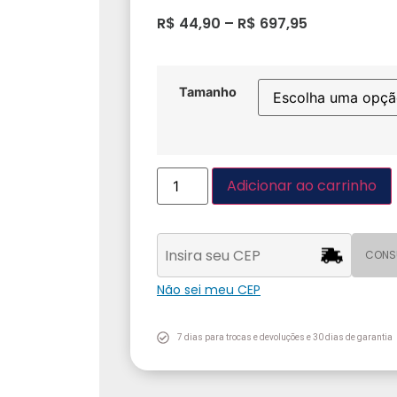
R$
44,90
–
R$
697,95
Tamanho
Adicionar ao carrinho
CONS
Não sei meu CEP
7 dias para trocas e devoluções e 30 dias de garantia