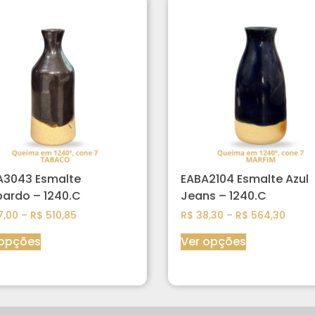
A3043 Esmalte
EABA2104 Esmalte Azul
ardo – 1240.C
Jeans – 1240.C
,00
–
R$
510,85
R$
38,30
–
R$
564,30
 opções
Ver opções