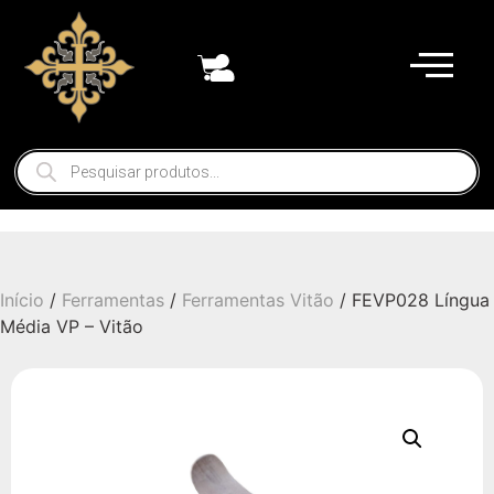
Início
/
Ferramentas
/
Ferramentas Vitão
/ FEVP028 Língua
Média VP – Vitão