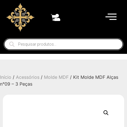
Início
/
Acessórios
/
Molde MDF
/ Kit Molde MDF Alças
n°09 – 3 Peças