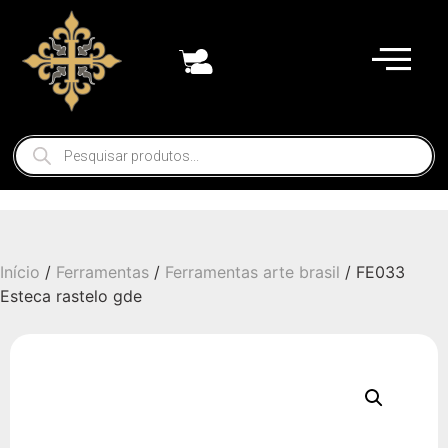
Início
/
Ferramentas
/
Ferramentas arte brasil
/ FE033
Esteca rastelo gde