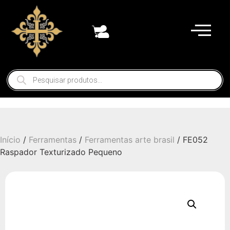
Início
/
Ferramentas
/
Ferramentas arte brasil
/ FE052
Raspador Texturizado Pequeno