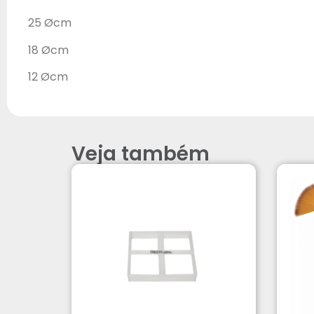
25 Øcm
18 Øcm
12 Øcm
Veja também