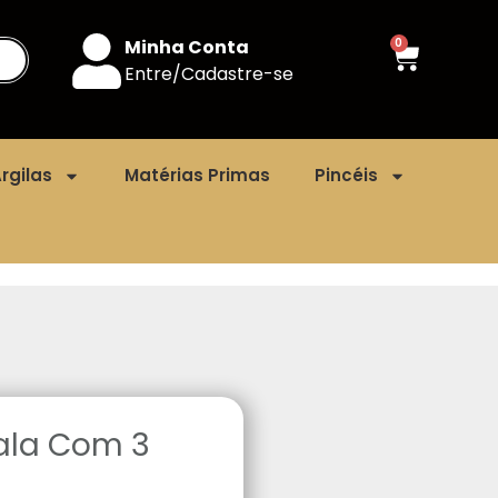
Minha Conta
0
Entre/Cadastre-se
rgilas
Matérias Primas
Pincéis
dala Com 3