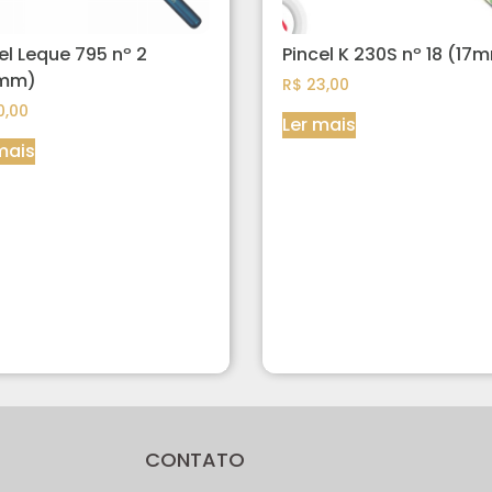
el Leque 795 nº 2
Pincel K 230S nº 18 (17
mm)
R$
23,00
,00
Ler mais
mais
CONTATO