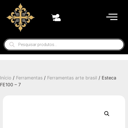
Início
/
Ferramentas
/
Ferramentas arte brasil
/ Esteca
FE100 – 7