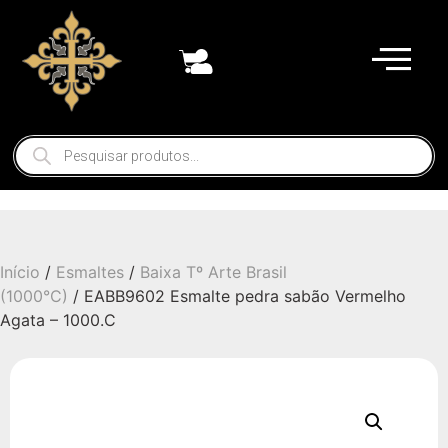
Início
/
Esmaltes
/
Baixa Tº Arte Brasil
(1000°C)
/ EABB9602 Esmalte pedra sabão Vermelho
Agata – 1000.C