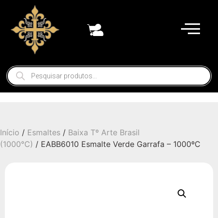
Início
/
Esmaltes
/
Baixa Tº Arte Brasil
(1000°C)
/ EABB6010 Esmalte Verde Garrafa – 1000ºC