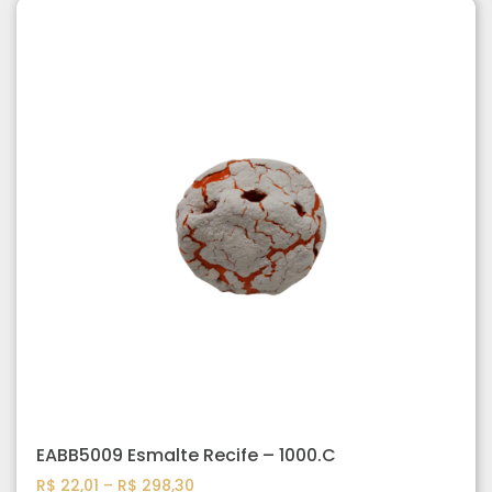
EABB5009 Esmalte Recife – 1000.C
R$
22,01
–
R$
298,30