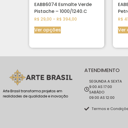
EABB6074 Esmalte Verde
EAB
Pistache – 1000/1240.C
Petr
R$
29,00
–
R$
394,00
R$
41
Ver opções
Ver
ATENDIMENTO
SEGUNDA A SEXTA
9:00 AS 17:00
Arte Brasil transforma projetos em
SABÁDO
realidades de qualidade e inovação
09:00 AS 12:00
Termos e Condiçõ