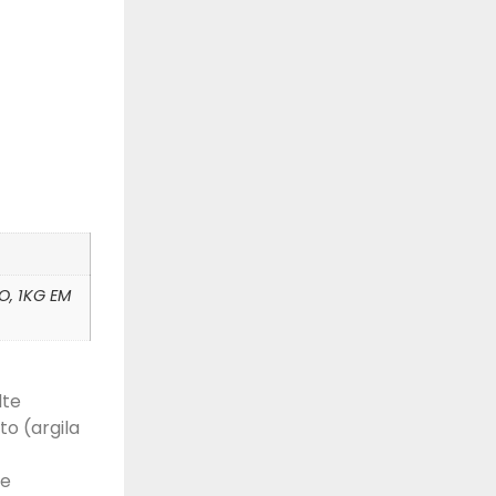
O, 1KG EM
lte
o (argila
de