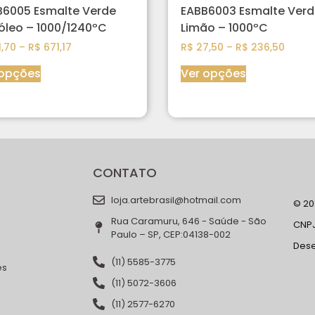
B6005 Esmalte Verde
EABB6003 Esmalte Verd
óleo – 1000/1240ºC
Limão – 1000ºC
,70
–
R$
671,17
R$
27,50
–
R$
236,50
 opções
Ver opções
CONTATO
loja.artebrasil@hotmail.com
© 202
Rua Caramuru, 646 - Saúde - São
CNPJ
Paulo – SP, CEP:04138-002
Des
(11) 5585-3775
es
(11) 5072-3606
(11) 2577-6270