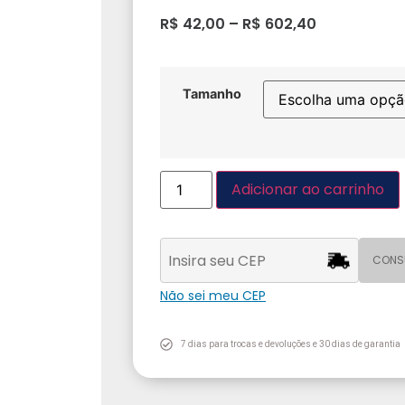
R$
42,00
–
R$
602,40
Tamanho
Adicionar ao carrinho
CONS
Não sei meu CEP
7 dias para trocas e devoluções e 30 dias de garantia