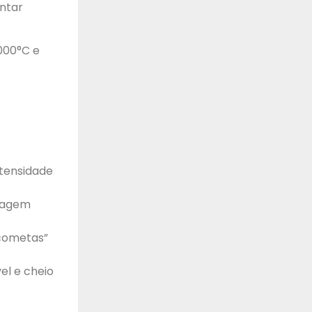
ntar
000°C e
ntensidade
ecagem
“cometas”
vel e cheio