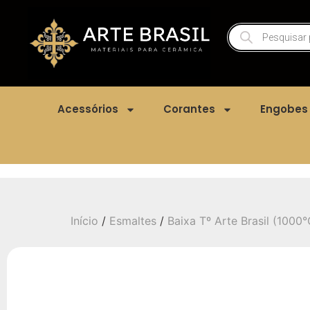
Acessórios
Corantes
Engobes
Início
/
Esmaltes
/
Baixa Tº Arte Brasil (1000°