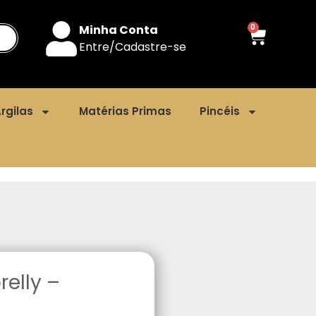
Minha Conta
0
Entre/Cadastre-se
rgilas
Matérias Primas
Pincéis
elly –