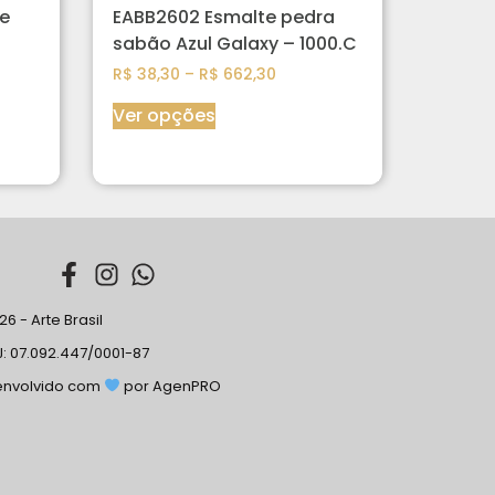
e
EABB2602 Esmalte pedra
sabão Azul Galaxy – 1000.C
R$
38,30
–
R$
662,30
Ver opções
6 - Arte Brasil
: 07.092.447/0001-87
envolvido com
por AgenPRO