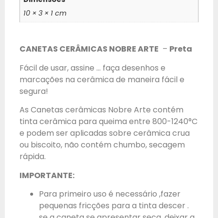
10 × 3 × 1 cm
CANETAS CERÂMICAS NOBRE ARTE
–
Preta
Fácil de usar, assine … faça desenhos e
marcações na cerâmica de maneira fácil e
segura!
As Canetas cerâmicas Nobre Arte contém
tinta cerâmica para queima entre 800-1240°C
e podem ser aplicadas sobre cerâmica crua
ou biscoito, não contém chumbo, secagem
rápida.
IMPORTANTE:
Para primeiro uso é necessário ,fazer
pequenas fricções para a tinta descer .
se a caneta se apresentar seca, deixar a