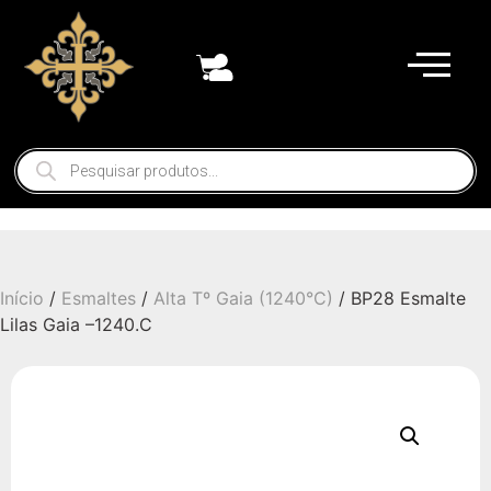
Início
/
Esmaltes
/
Alta Tº Gaia (1240°C)
/ BP28 Esmalte
Lilas Gaia –1240.C