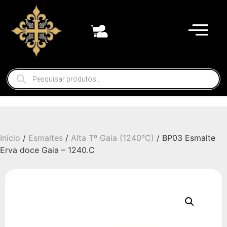
Início
/
Esmaltes
/
Alta Tº Gaia (1240°C)
/ BP03 Esmalte
Erva doce Gaia – 1240.C