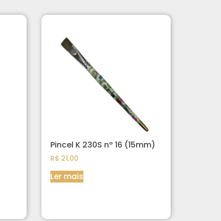
Pincel K 230S nº 16 (15mm)
R$
21,00
Ler mais