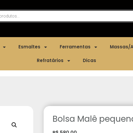
Esmaltes
Ferramentas
Massas/A
Refratários
Dicas
Bolsa Malê pequen
R$
580,00