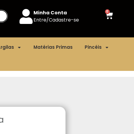
Minha Conta
0
Entre/Cadastre-se
rgilas
Matérias Primas
Pincéis
a