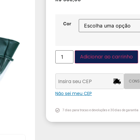
Cor
Adicionar ao carrinho
CONS
Não sei meu CEP
7 dias para trocas e devoluções e 30 dias de garantia