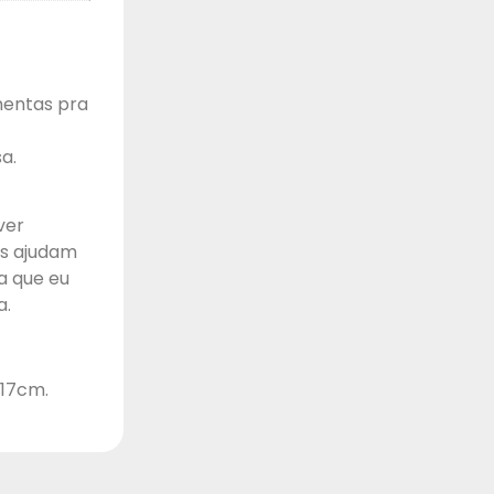
mentas pra
a.
ver
os ajudam
a que eu
a.
 17cm.