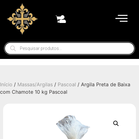
Início
/
Massas/Argilas
/
Pascoal
/ Argila Preta de Baixa
com Chamote 10 kg Pascoal