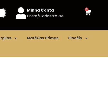
Minha Conta
0
Entre/Cadastre-se
rgilas
Matérias Primas
Pincéis