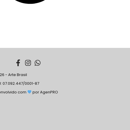
6 - Arte Brasil
: 07.092.447/0001-87
envolvido com
por AgenPRO