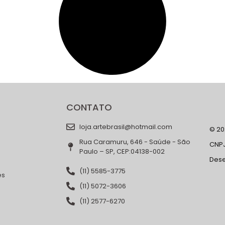
CONTATO
loja.artebrasil@hotmail.com
© 202
Rua Caramuru, 646 - Saúde - São
CNPJ
Paulo – SP, CEP:04138-002
Des
(11) 5585-3775
es
(11) 5072-3606
(11) 2577-6270