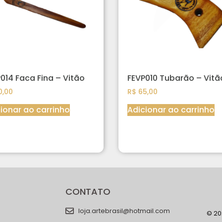
014 Faca Fina – Vitão
FEVP010 Tubarão – Vitã
,00
R$
65,00
ionar ao carrinho
Adicionar ao carrinho
CONTATO
loja.artebrasil@hotmail.com
© 202