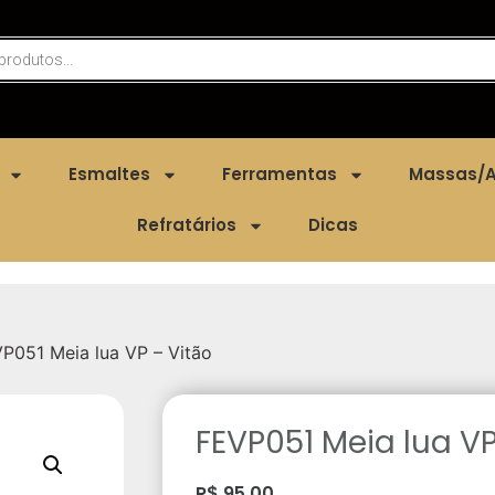
Esmaltes
Ferramentas
Massas/A
Refratários
Dicas
P051 Meia lua VP – Vitão
FEVP051 Meia lua VP
R$
95,00