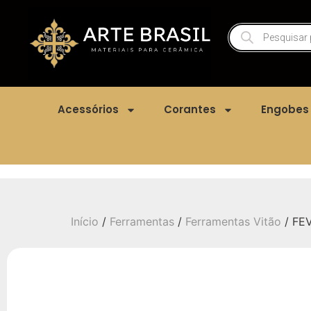
Acessórios
Corantes
Engobes
Início
/
Ferramentas
/
Ferramentas Vitão
/ FEV