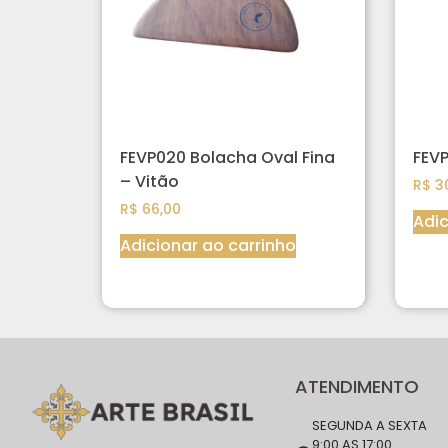
FEVP020 Bolacha Oval Fina
FEVP
– Vitão
R$
30
R$
66,00
Adic
Adicionar ao carrinho
ATENDIMENTO
SEGUNDA A SEXTA
9:00 AS 17:00