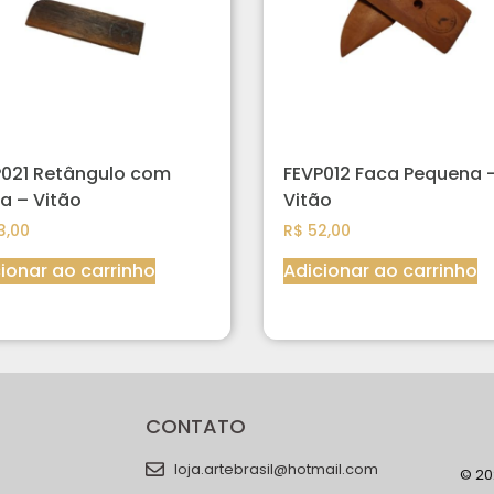
P021 Retângulo com
FEVP012 Faca Pequena 
a – Vitão
Vitão
3,00
R$
52,00
ionar ao carrinho
Adicionar ao carrinho
CONTATO
loja.artebrasil@hotmail.com
© 202