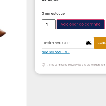
3 em estoque
Adicionar ao carrinho
CONS
Não sei meu CEP
7 dias para trocas e devoluções e 30 dias de garantia