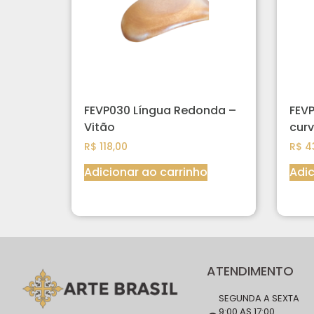
FEVP030 Língua Redonda –
FEV
Vitão
curv
R$
118,00
R$
4
Adicionar ao carrinho
Adic
ATENDIMENTO
SEGUNDA A SEXTA
9:00 AS 17:00