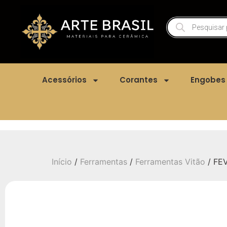
Acessórios
Corantes
Engobes
Início
/
Ferramentas
/
Ferramentas Vitão
/ FEV