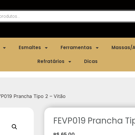
Esmaltes
Ferramentas
Massas/A
Refratários
Dicas
P019 Prancha Tipo 2 – Vitão
FEVP019 Prancha Tip
R$
65,00