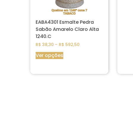
EABA4301 Esmalte Pedra
Sabão Amarelo Claro Alta
1240.C
R$
38,30
–
R$
592,50
Ver opções