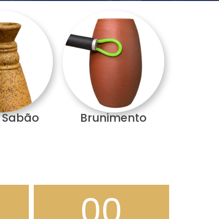
 Sabão
Brunimento
00