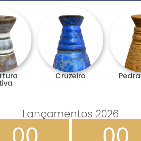
rtura
Cruzeiro
Pedra
tiva
Lançamentos 2026
00
00