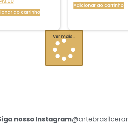
49,00
Adicionar ao carrinho
ionar ao carrinho
Ver mais...
Siga nosso Instagram
@artebrasilcera