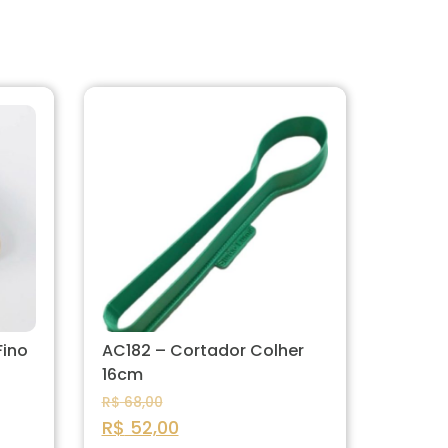
Fino
AC182 – Cortador Colher
16cm
R$
68,00
R$
52,00