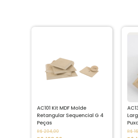
AC101 Kit MDF Molde
AC13
Retangular Sequencial G 4
Lar
Peças
Pux
R$
204,00
R$
16