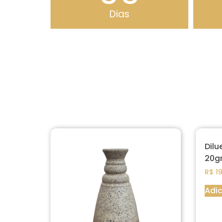
Dias
Dilu
20g
R$
19
Adic