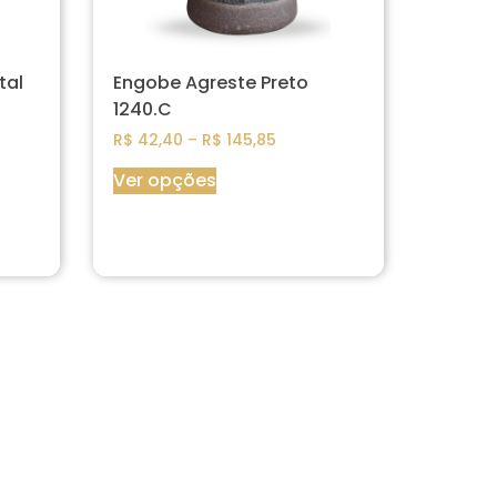
tal
Engobe Agreste Preto
1240.C
R$
42,40
–
R$
145,85
Ver opções