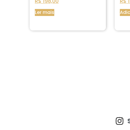
R$
198,00
R$
1
Ler mais
Adic