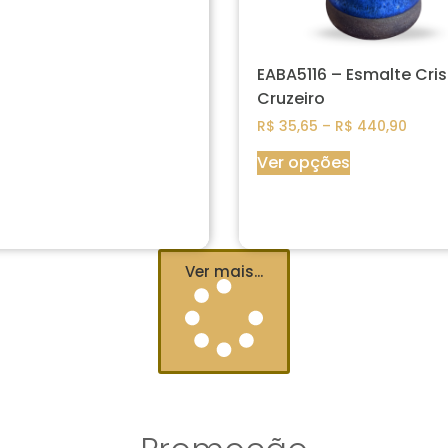
EABA5116 – Esmalte Cris
Cruzeiro
R$
35,65
–
R$
440,90
Ver opções
Ver mais...