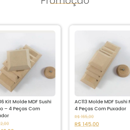
Promoção
6 Kit Molde MDF Sushi
AC113 Molde MDF Sushi 
go – 4 Peças Com
4 Peças Com Puxador
ador
R$
165,00
R$
145,00
2,00