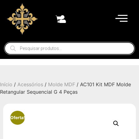
Início
/
Acessórios
/
Molde MDF
/ AC101 Kit MDF Molde
Retangular Sequencial G 4 Peças
Oferta!