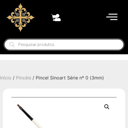
Início
/
Pincéis
/ Pincel Sinoart Série nº 0 (3mm)