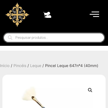
Início
/
Pincéis
/
Leque
/ Pincel Leque 647nº4 (40mm)