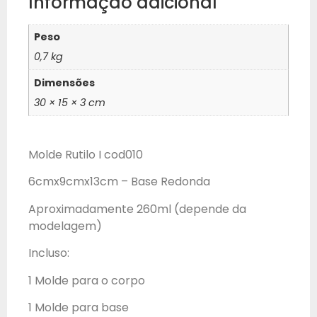
Informação adicional
Peso
0,7 kg
Dimensões
30 × 15 × 3 cm
Molde Rutilo I cod010
6cmx9cmx13cm – Base Redonda
Aproximadamente 260ml (depende da
modelagem)
Incluso:
1 Molde para o corpo
1 Molde para base