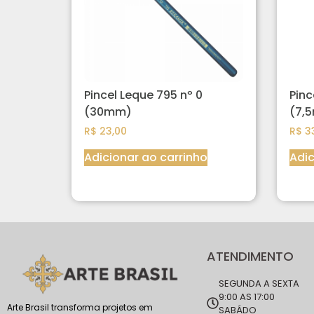
Pincel Leque 795 nº 0
Pinc
(30mm)
(7,
R$
23,00
R$
33
Adicionar ao carrinho
Adic
ATENDIMENTO
SEGUNDA A SEXTA
9:00 AS 17:00
Arte Brasil transforma projetos em
SABÁDO