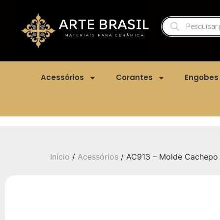
Acessórios
Corantes
Engobes
Início
/
Acessórios
/ AC913 – Molde Cachepo Cr