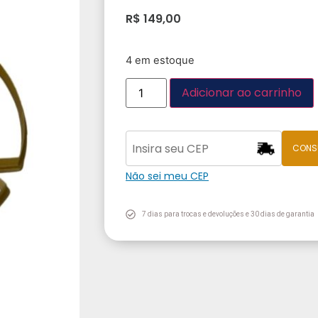
R$
149,00
4 em estoque
Adicionar ao carrinho
CONS
Não sei meu CEP
7 dias para trocas e devoluções e 30 dias de garantia