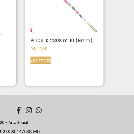
Pincel K 230S nº 10 (9mm)
R$
17,00
Ler mais
6 - Arte Brasil
: 07.092.447/0001-87