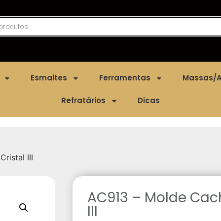
Esmaltes
Ferramentas
Massas/A
Refratários
Dicas
istal III
AC913 – Molde Cach
III