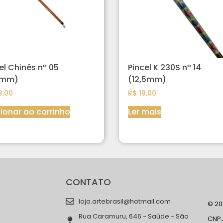
el Chinês nº 05
Pincel K 230S nº 14
5mm)
(12,5mm)
,00
R$
19,00
ionar ao carrinho
Ler mais
CONTATO
loja.artebrasil@hotmail.com
© 202
Rua Caramuru, 646 - Saúde - São
CNPJ